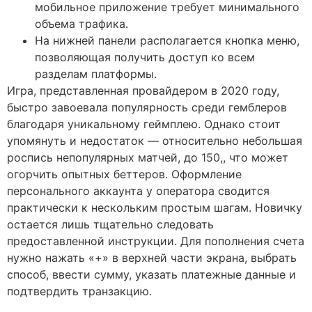
мобильное приложение требует минимального
объема трафика.
На нижней панели располагается кнопка меню,
позволяющая получить доступ ко всем
разделам платформы.
Игра, представленная провайдером в 2020 году,
быстро завоевала популярность среди гемблеров
благодаря уникальному геймплею. Однако стоит
упомянуть и недостаток — относительно небольшая
роспись непопулярных матчей, до 150,, что может
огорчить опытных беттеров. Оформление
персонального аккаунта у оператора сводится
практически к нескольким простым шагам. Новичку
остается лишь тщательно следовать
предоставленной инструкции. Для пополнения счета
нужно нажать «+» в верхней части экрана, выбрать
способ, ввести сумму, указать платежные данные и
подтвердить транзакцию.