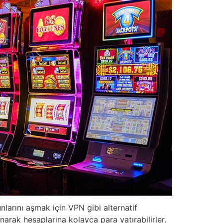
larını aşmak için VPN gibi alternatif
narak hesaplarına kolayca para yatırabilirler.