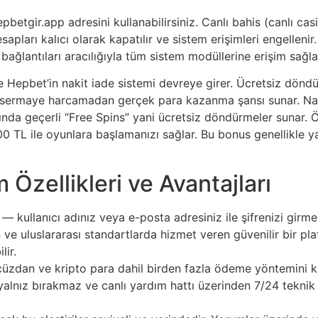
tgir.app adresini kullanabilirsiniz. Canlı bahis (canlı casino
hesapları kalıcı olarak kapatılır ve sistem erişimleri engelle
bağlantıları aracılığıyla tüm sistem modüllerine erişim sağlan
Hepbet’in nakit iade sistemi devreye girer. Ücretsiz döndürm
ta sermaye harcamadan gerçek para kazanma şansı sunar. Nak
ında geçerli “Free Spins” yani ücretsiz döndürmeler sunar. 
L ile oyunlara başlamanızı sağlar. Bu bonus genellikle yat
 Özellikleri ve Avantajları
— kullanıcı adınız veya e-posta adresiniz ile şifrenizi girme
n ve uluslararası standartlarda hizmet veren güvenilir bir pl
lir.
e-cüzdan ve kripto para dahil birden fazla ödeme yöntemini 
yalnız bırakmaz ve canlı yardım hattı üzerinden 7/24 teknik