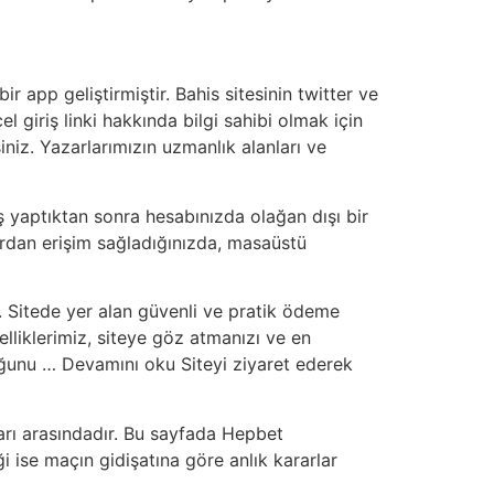
ir app geliştirmiştir. Bahis sitesinin twitter ve
 giriş linki hakkında bilgi sahibi olmak için
siniz. Yazarlarımızın uzmanlık alanları ve
iriş yaptıktan sonra hesabınızda olağan dışı bir
lardan erişim sağladığınızda, masaüstü
 Sitede yer alan güvenli ve pratik ödeme
elliklerimiz, siteye göz atmanızı ve en
duğunu … Devamını oku Siteyi ziyaret ederek
ları arasındadır. Bu sayfada Hepbet
i ise maçın gidişatına göre anlık kararlar