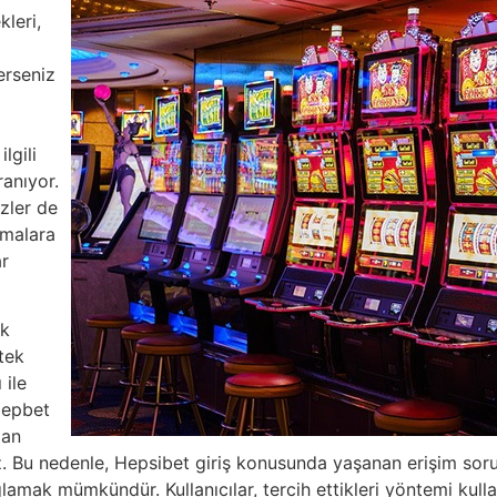
leri,
erseniz
lgili
anıyor.
izler de
irmalara
r
ak
tek
 ile
 Hepbet
tan
z. Bu nedenle, Hepsibet giriş konusunda yaşanan erişim sorun
amak mümkündür. Kullanıcılar, tercih ettikleri yöntemi kulla