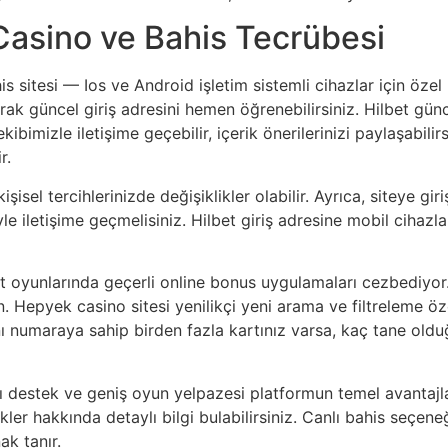
 Casino ve Bahis Tecrübesi
is sitesi — Ios ve Android işletim sistemli cihazlar için özel b
k güncel giriş adresini hemen öğrenebilirsiniz. Hilbet güncel
kibimizle iletişime geçebilir, içerik önerilerinizi paylaşabilir
r.
işisel tercihlerinizde değişiklikler olabilir. Ayrıca, siteye g
e iletişime geçmelisiniz. Hilbet giriş adresine mobil cihaz
t oyunlarında geçerli online bonus uygulamaları cezbediyor.
n. Hepyek casino sitesi yenilikçi yeni arama ve filtreleme öz
Aynı numaraya sahip birden fazla kartınız varsa, kaç tane ol
canlı destek ve geniş oyun yelpazesi platformun temel avantaj
er hakkında detaylı bilgi bulabilirsiniz. Canlı bahis seçeneğ
k tanır.