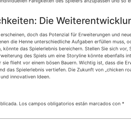
individuellen Fähigkeiten des Spielers anzupassen und so 
chkeiten: Die Weiterentwickl
 erscheinen, doch das Potenzial für Erweiterungen und neu
enen die Henne unterschiedliche Aufgaben erfüllen muss, o
, könnte das Spielerlebnis bereichern. Stellen Sie sich vor,
weiterung des Spiels um eine Storyline könnte ebenfalls inte
r sie flieht vor einem bösen Bauern. Wichtig ist, dass die E
nd das Spielerlebnis vertiefen. Die Zukunft von „chicken roa
und innovativen Ideen.
blicada.
Los campos obligatorios están marcados con
*