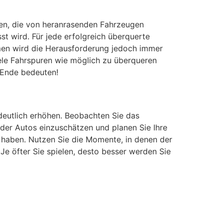
eren, die von heranrasenden Fahrzeugen
st wird. Für jede erfolgreich überquerte
men wird die Herausforderung jedoch immer
viele Fahrspuren wie möglich zu überqueren
s Ende bedeuten!
deutlich erhöhen. Beobachten Sie das
der Autos einzuschätzen und planen Sie Ihre
n haben. Nutzen Sie die Momente, in denen der
Je öfter Sie spielen, desto besser werden Sie