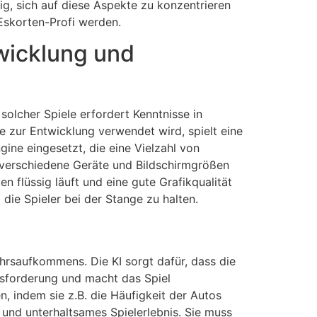
tig, sich auf diese Aspekte zu konzentrieren
Eskorten-Profi werden.
wicklung und
solcher Spiele erfordert Kenntnisse in
e zur Entwicklung verwendet wird, spielt eine
gine eingesetzt, die eine Vielzahl von
 verschiedene Geräte und Bildschirmgrößen
n flüssig läuft und eine gute Grafikqualität
 die Spieler bei der Stange zu halten.
kehrsaufkommens. Die KI sorgt dafür, dass die
usforderung und macht das Spiel
 indem sie z.B. die Häufigkeit der Autos
 und unterhaltsames Spielerlebnis. Sie muss