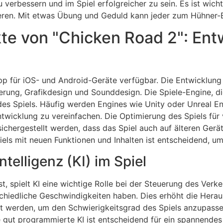
 verbessern und im Spiel erfolgreicher zu sein. Es ist wich
grieren. Mit etwas Übung und Geduld kann jeder zum Hühner-
te von "Chicken Road 2": Ent
App für iOS- und Android-Geräte verfügbar. Die Entwicklung 
rung, Grafikdesign und Sounddesign. Die Spiele-Engine, di
t des Spiels. Häufig werden Engines wie Unity oder Unreal En
twicklung zu vereinfachen. Die Optimierung des Spiels für
ichergestellt werden, dass das Spiel auch auf älteren Geräte
iels mit neuen Funktionen und Inhalten ist entscheidend, um
ntelligenz (KI) im Spiel
st, spielt KI eine wichtige Rolle bei der Steuerung des Ver
schiedliche Geschwindigkeiten haben. Dies erhöht die Hera
 werden, um den Schwierigkeitsgrad des Spiels anzupassen,
e gut programmierte KI ist entscheidend für ein spannendes