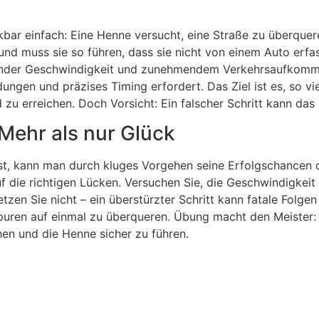
nkbar einfach: Eine Henne versucht, eine Straße zu überqu
und muss sie so führen, dass sie nicht von einem Auto erfas
eigender Geschwindigkeit und zunehmendem Verkehrsaufkom
eidungen und präzises Timing erfordert. Das Ziel ist es, so 
zu erreichen. Doch Vorsicht: Ein falscher Schritt kann da
 Mehr als nur Glück
st, kann man durch kluges Vorgehen seine Erfolgschancen 
die richtigen Lücken. Versuchen Sie, die Geschwindigkeit 
tzen Sie nicht – ein überstürzter Schritt kann fatale Folge
puren auf einmal zu überqueren. Übung macht den Meister: 
en und die Henne sicher zu führen.