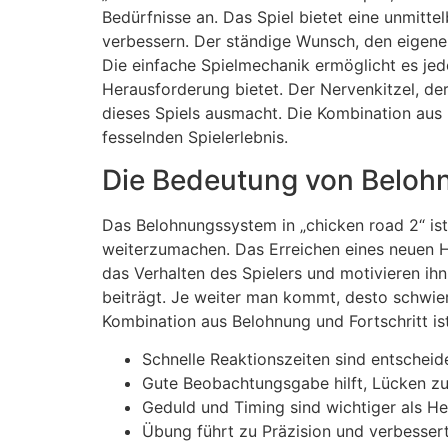
Bedürfnisse an. Das Spiel bietet eine unmitte
verbessern. Der ständige Wunsch, den eigenen
Die einfache Spielmechanik ermöglicht es jed
Herausforderung bietet. Der Nervenkitzel, de
dieses Spiels ausmacht. Die Kombination aus
fesselnden Spielerlebnis.
Die Bedeutung von Belohn
Das Belohnungssystem in „chicken road 2“ ist 
weiterzumachen. Das Erreichen eines neuen H
das Verhalten des Spielers und motivieren ihn
beiträgt. Je weiter man kommt, desto schwier
Kombination aus Belohnung und Fortschritt ist
Schnelle Reaktionszeiten sind entscheid
Gute Beobachtungsgabe hilft, Lücken zu
Geduld und Timing sind wichtiger als He
Übung führt zu Präzision und verbessert