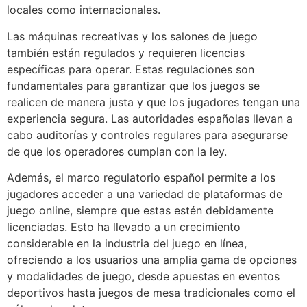
locales como internacionales.
Las máquinas recreativas y los salones de juego
también están regulados y requieren licencias
específicas para operar. Estas regulaciones son
fundamentales para garantizar que los juegos se
realicen de manera justa y que los jugadores tengan una
experiencia segura. Las autoridades españolas llevan a
cabo auditorías y controles regulares para asegurarse
de que los operadores cumplan con la ley.
Además, el marco regulatorio español permite a los
jugadores acceder a una variedad de plataformas de
juego online, siempre que estas estén debidamente
licenciadas. Esto ha llevado a un crecimiento
considerable en la industria del juego en línea,
ofreciendo a los usuarios una amplia gama de opciones
y modalidades de juego, desde apuestas en eventos
deportivos hasta juegos de mesa tradicionales como el