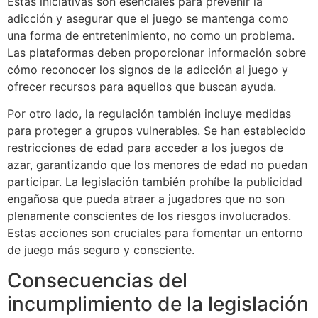
Estas iniciativas son esenciales para prevenir la
adicción y asegurar que el juego se mantenga como
una forma de entretenimiento, no como un problema.
Las plataformas deben proporcionar información sobre
cómo reconocer los signos de la adicción al juego y
ofrecer recursos para aquellos que buscan ayuda.
Por otro lado, la regulación también incluye medidas
para proteger a grupos vulnerables. Se han establecido
restricciones de edad para acceder a los juegos de
azar, garantizando que los menores de edad no puedan
participar. La legislación también prohíbe la publicidad
engañosa que pueda atraer a jugadores que no son
plenamente conscientes de los riesgos involucrados.
Estas acciones son cruciales para fomentar un entorno
de juego más seguro y consciente.
Consecuencias del
incumplimiento de la legislación