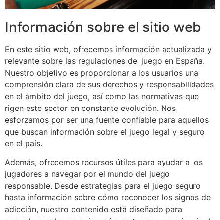
Información sobre el sitio web
En este sitio web, ofrecemos información actualizada y
relevante sobre las regulaciones del juego en España.
Nuestro objetivo es proporcionar a los usuarios una
comprensión clara de sus derechos y responsabilidades
en el ámbito del juego, así como las normativas que
rigen este sector en constante evolución. Nos
esforzamos por ser una fuente confiable para aquellos
que buscan información sobre el juego legal y seguro
en el país.
Además, ofrecemos recursos útiles para ayudar a los
jugadores a navegar por el mundo del juego
responsable. Desde estrategias para el juego seguro
hasta información sobre cómo reconocer los signos de
adicción, nuestro contenido está diseñado para