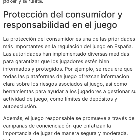
póker y la ruleta.
Protección del consumidor y
responsabilidad en el juego
La protección del consumidor es una de las prioridades
más importantes en la regulación del juego en España.
Las autoridades han implementado diversas medidas
para garantizar que los jugadores estén bien
informados y protegidos. Por ejemplo, se requiere que
todas las plataformas de juego ofrezcan información
clara sobre los riesgos asociados al juego, así como
herramientas para ayudar a los jugadores a gestionar su
actividad de juego, como límites de depósitos y
autoexclusión.
Además, el juego responsable se promueve a través de
campañas de concienciación que enfatizan la
importancia de jugar de manera segura y moderada.